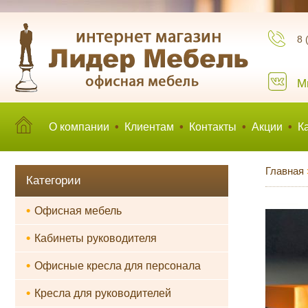
8 
М
О компании
•
Клиентам
•
Контакты
•
Акции
•
К
Главная
Категории
•
Офисная мебель
•
Кабинеты руководителя
•
Офисные кресла для персонала
•
Кресла для руководителей