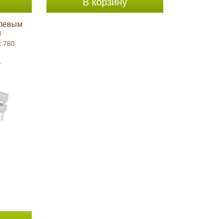
В корзину
 левым
м
x 780
L