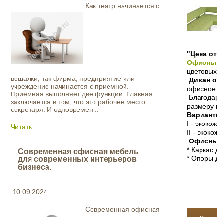
Как театр начинается с
"Цена о
Офисный
цветовых
вешалки, так фирма, предприятие или
Диван 
учреждение начинается с приемной.
офисное 
Приемная выполняет две функции. Главная
Благодар
заключается в том, что это рабочее место
размеру 
секретаря. И одновремен ..
Вариант
I - экоко
Читать...
II - экок
Офисный
* Каркас
Современная офисная мебель
* Опоры 
для современных интерьеров
бизнеса.
10.09.2024
Современная офисная