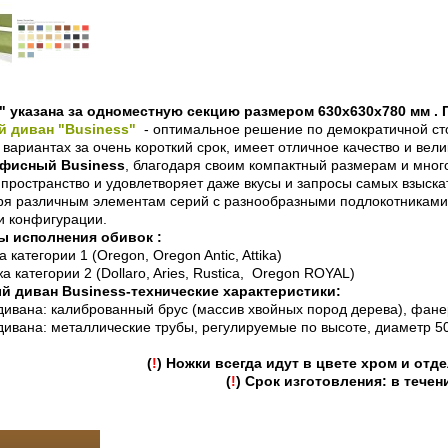
т" указана за одноместную секцию размером 630x630x780 мм .
 диван "Business"
- оптимальное решение по демократичной сто
 вариантах за очень короткий срок, имеет отличное качество и ве
офисный Business
, благодаря своим компактный размерам и мног
пространство и удовлетворяет даже вкусы и запросы самых взыск
я различным элементам серий с разнообразными подлокотниками
и конфигурации.
ы исполнения обивок :
жа категории 1 (Oregon, Oregon Antic, Attika)
ожа категории 2 (Dollaro, Aries, Rustica, Oregon ROYAL)
 диван Business-технические характеристики:
 дивана: калиброванный брус (массив хвойных пород дерева), фане
дивана: металлические трубы, регулируемые по высоте, диаметр 5
(
!
) Ножки всегда идут в цвете хром и отд
(
!
) Срок изготовления: в течен