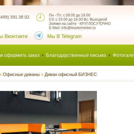
Пн - Пт: с 09.00 до 19.00
(499) 391 38 02
Сб: с 10.00 до 16.00 Вс: Выходной
Заявки на сайте - КРУГЛОСУТОЧНО
E-Mail: info@leadermebel.ru
ы Вконтакте
Мы В Telegram
ак оформить заказ
•
Благодарственные письма
•
Фотогале
»
Офисные диваны
»
Диван офисный БИЗНЕС