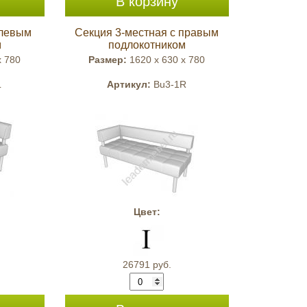
В корзину
 левым
Секция 3-местная с правым
м
подлокотником
x 780
Размер:
1620 x 630 x 780
L
Артикул:
Bu3-1R
Цвет:
26791 руб.