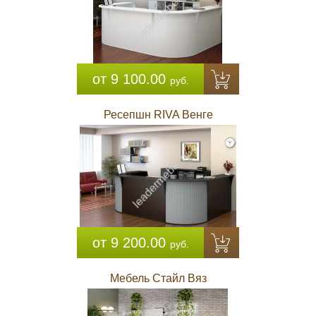
от 9 100.00
руб.
Ресепшн RIVA Венге
от 9 200.00
руб.
Мебель Стайл Вяз