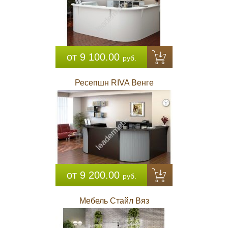
от 9 100.00
руб.
Ресепшн RIVA Венге
от 9 200.00
руб.
Мебель Стайл Вяз