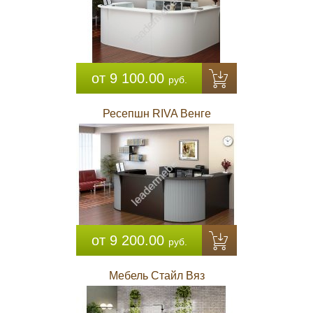
от 9 100.00
руб.
Ресепшн RIVA Венге
от 9 200.00
руб.
Мебель Стайл Вяз