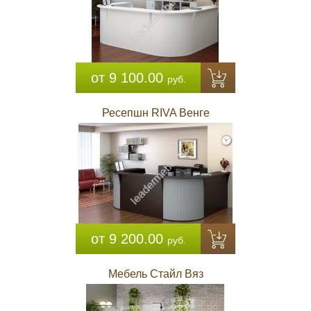
от 9 100.00
руб.
Ресепшн RIVA Венге
от 9 200.00
руб.
Мебель Стайл Вяз