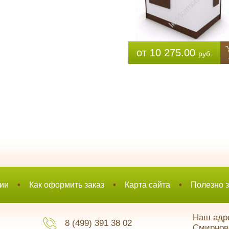
от 10 275.00
руб.
ии
•
Как оформить заказ
•
Карта сайта
•
Полезно з
Наш адре
8 (499) 391 38 02
Смирновс