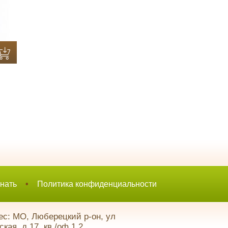
нать
•
Политика конфиденциальности
с: МО, Люберецкий р-он, ул
кая, д.17, кв./оф.1,2