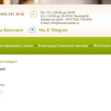
Пн - Пт: с 09.00 до 19.00
(499) 391 38 02
Сб: с 10.00 до 16.00 Вс: Выходной
Заявки на сайте - КРУГЛОСУТОЧНО
E-Mail: info@leadermebel.ru
ы Вконтакте
Мы В Telegram
ак оформить заказ
•
Благодарственные письма
•
Фотогале
не найден!
ен!
ить