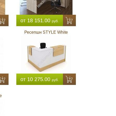
от 18 151.00
руб.
Ресепшн STYLE White
от 10 275.00
руб.
e