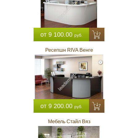
от 9 100.00
руб.
Ресепшн RIVA Венге
от 9 200.00
руб.
Мебель Стайл Вяз