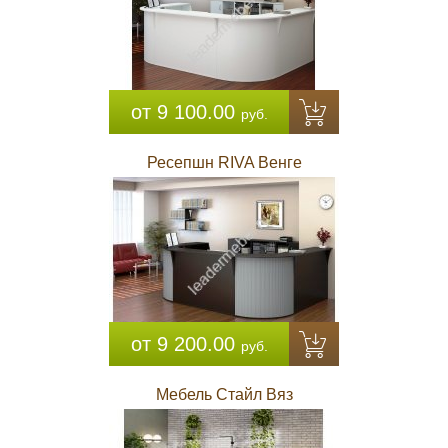
от 9 100.00
руб.
Ресепшн RIVA Венге
от 9 200.00
руб.
Мебель Стайл Вяз