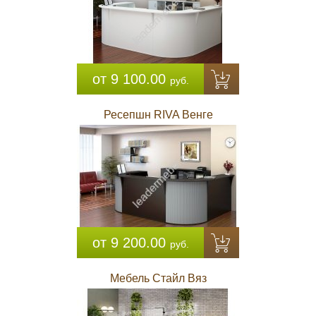
от 9 100.00
руб.
Ресепшн RIVA Венге
от 9 200.00
руб.
Мебель Стайл Вяз