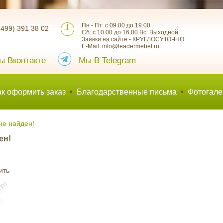
Пн - Пт: с 09.00 до 19.00
(499) 391 38 02
Сб: с 10.00 до 16.00 Вс: Выходной
Заявки на сайте - КРУГЛОСУТОЧНО
E-Mail: info@leadermebel.ru
ы Вконтакте
Мы В Telegram
ак оформить заказ
•
Благодарственные письма
•
Фотогале
не найден!
ен!
ить