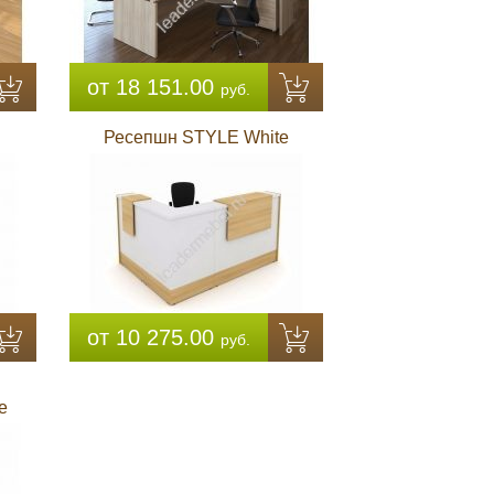
от 18 151.00
руб.
Ресепшн STYLE White
от 10 275.00
руб.
e