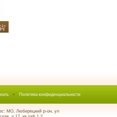
нать
•
Политика конфиденциальности
с: МО, Люберецкий р-он, ул
кая, д.17, кв./оф.1,2