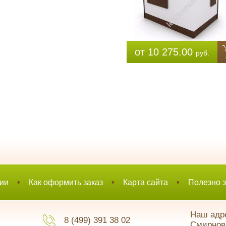
от 10 275.00
руб.
ии
•
Как оформить заказ
•
Карта сайта
•
Полезно з
Наш адре
8 (499) 391 38 02
Смирновс