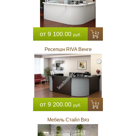
от 9 100.00
руб.
Ресепшн RIVA Венге
от 9 200.00
руб.
Мебель Стайл Вяз