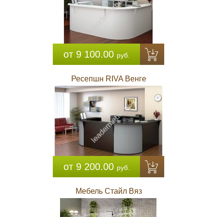
от 9 100.00
руб.
Ресепшн RIVA Венге
от 9 200.00
руб.
Мебель Стайл Вяз