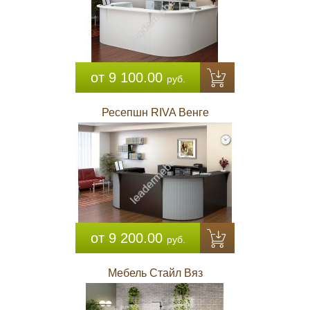
от 9 100.00
руб.
Ресепшн RIVA Венге
от 9 200.00
руб.
Мебель Стайл Вяз