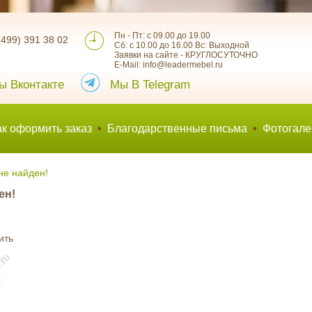
Пн - Пт: с 09.00 до 19.00
(499) 391 38 02
Сб: с 10.00 до 16.00 Вс: Выходной
Заявки на сайте - КРУГЛОСУТОЧНО
E-Mail: info@leadermebel.ru
ы Вконтакте
Мы В Telegram
ак оформить заказ
•
Благодарственные письма
•
Фотогале
не найден!
ен!
ить