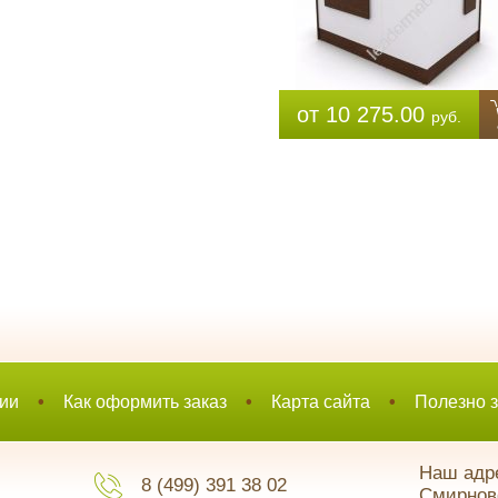
от 10 275.00
руб.
ии
•
Как оформить заказ
•
Карта сайта
•
Полезно з
Наш адре
8 (499) 391 38 02
Смирновс