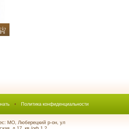
нать
•
Политика конфиденциальности
с: МО, Люберецкий р-он, ул
кая, д.17, кв./оф.1,2