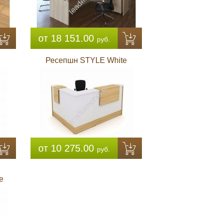
от 18 151.00
руб.
Ресепшн STYLE White
от 10 275.00
руб.
e