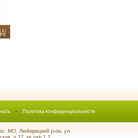
нать
•
Политика конфиденциальности
с: МО, Люберецкий р-он, ул
кая, д.17, кв./оф.1,2