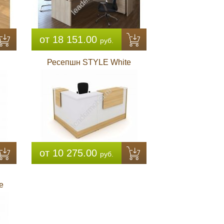
от 18 151.00
руб.
Ресепшн STYLE White
от 10 275.00
руб.
e