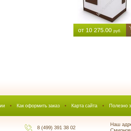
от 10 275.00
руб.
ии
•
Как оформить заказ
•
Карта сайта
•
Полезно з
Наш адре
8 (499) 391 38 02
Смирновс