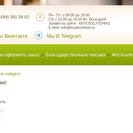
Пн - Пт: с 09.00 до 19.00
(499) 391 38 02
Сб: с 10.00 до 16.00 Вс: Выходной
Заявки на сайте - КРУГЛОСУТОЧНО
E-Mail: info@leadermebel.ru
ы Вконтакте
Мы В Telegram
ак оформить заказ
•
Благодарственные письма
•
Фотогале
не найден!
ен!
ить