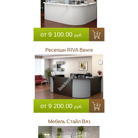
от 9 100.00
руб.
Ресепшн RIVA Венге
от 9 200.00
руб.
Мебель Стайл Вяз