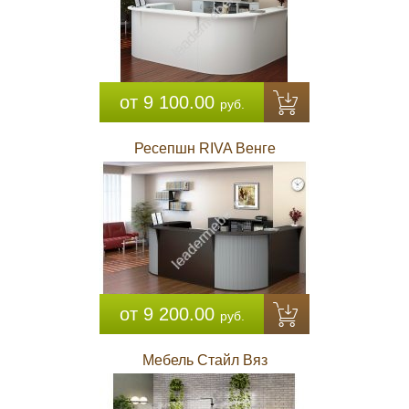
от 9 100.00
руб.
Ресепшн RIVA Венге
от 9 200.00
руб.
Мебель Стайл Вяз