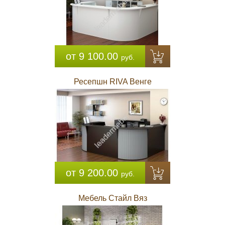
от 9 100.00
руб.
Ресепшн RIVA Венге
от 9 200.00
руб.
Мебель Стайл Вяз