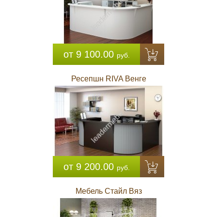
от 9 100.00
руб.
Ресепшн RIVA Венге
от 9 200.00
руб.
Мебель Стайл Вяз