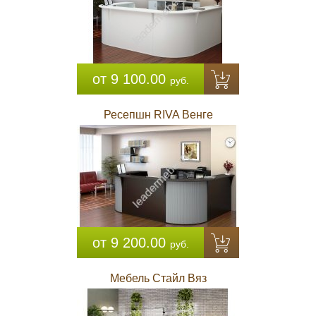
от 9 100.00
руб.
Ресепшн RIVA Венге
от 9 200.00
руб.
Мебель Стайл Вяз