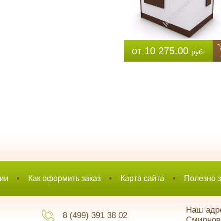
от 10 275.00
руб.
ии
•
Как оформить заказ
•
Карта сайта
•
Полезно з
Наш адре
8 (499) 391 38 02
Смирновс