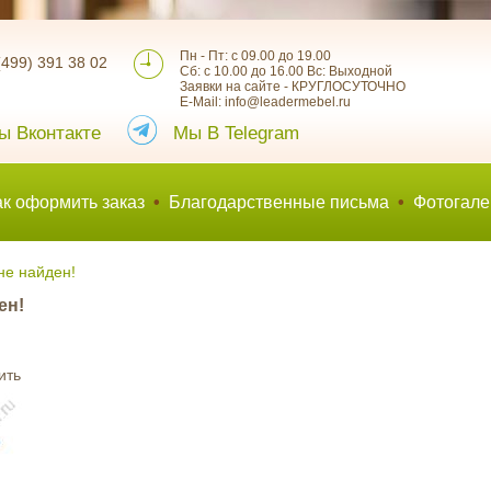
Пн - Пт: с 09.00 до 19.00
(499) 391 38 02
Сб: с 10.00 до 16.00 Вс: Выходной
Заявки на сайте - КРУГЛОСУТОЧНО
E-Mail: info@leadermebel.ru
ы Вконтакте
Мы В Telegram
ак оформить заказ
•
Благодарственные письма
•
Фотогале
не найден!
ен!
ить