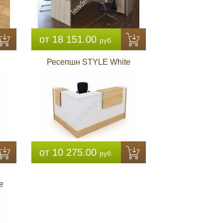
от 18 151.00
руб.
Ресепшн STYLE White
от 10 275.00
руб.
e