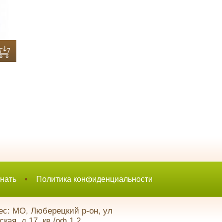
нать
•
Политика конфиденциальности
с: МО, Люберецкий р-он, ул
кая, д.17, кв./оф.1,2