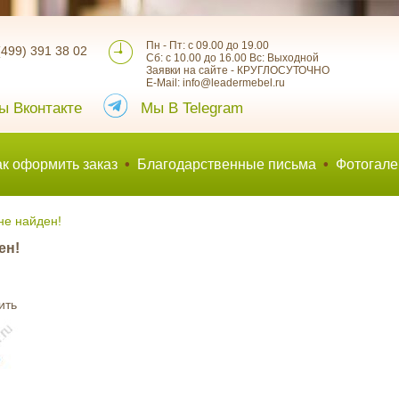
Пн - Пт: с 09.00 до 19.00
(499) 391 38 02
Сб: с 10.00 до 16.00 Вс: Выходной
Заявки на сайте - КРУГЛОСУТОЧНО
E-Mail: info@leadermebel.ru
ы Вконтакте
Мы В Telegram
ак оформить заказ
•
Благодарственные письма
•
Фотогале
не найден!
ен!
ить