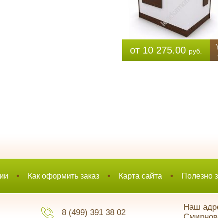
от 10 275.00
руб.
ии
•
Как оформить заказ
•
Карта сайта
•
Полезно з
Наш адре
8 (499) 391 38 02
Смирновс