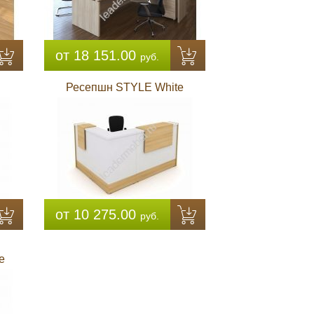
от 18 151.00
руб.
Ресепшн STYLE White
от 10 275.00
руб.
e