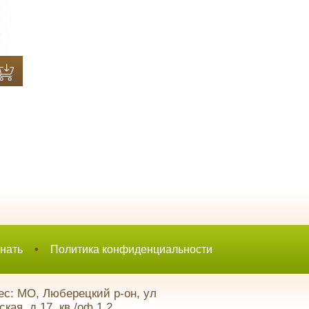
нать
•
Политика конфиденциальности
с: МО, Люберецкий р-он, ул
кая, д.17, кв./оф.1,2