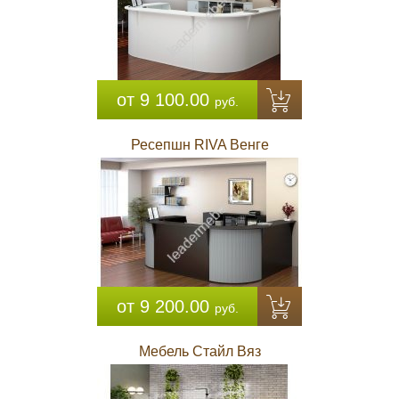
от 9 100.00
руб.
Ресепшн RIVA Венге
от 9 200.00
руб.
Мебель Стайл Вяз