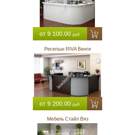
от 9 100.00
руб.
Ресепшн RIVA Венге
от 9 200.00
руб.
Мебель Стайл Вяз