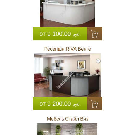
от 9 100.00
руб.
Ресепшн RIVA Венге
от 9 200.00
руб.
Мебель Стайл Вяз