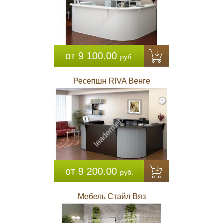
от 9 100.00
руб.
Ресепшн RIVA Венге
от 9 200.00
руб.
Мебель Стайл Вяз