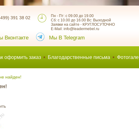
Пн - Пт: с 09.00 до 19.00
(499) 391 38 02
Сб: с 10.00 до 16.00 Вс: Выходной
Заявки на сайте - КРУГЛОСУТОЧНО
E-Mail: info@leadermebel.ru
ы Вконтакте
Мы В Telegram
ак оформить заказ
•
Благодарственные письма
•
Фотогале
не найден!
ен!
ить