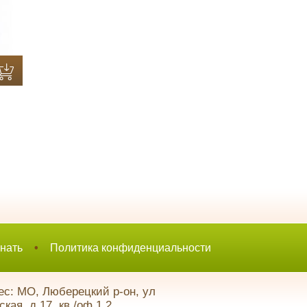
нать
•
Политика конфиденциальности
с: МО, Люберецкий р-он, ул
кая, д.17, кв./оф.1,2