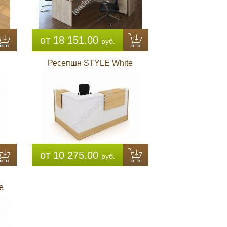
от 18 151.00
руб.
Ресепшн STYLE White
от 10 275.00
руб.
e