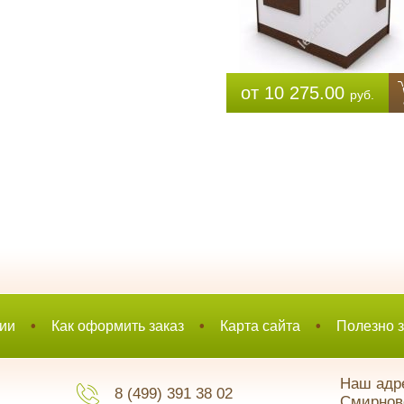
от 10 275.00
руб.
ии
•
Как оформить заказ
•
Карта сайта
•
Полезно з
Наш адре
8 (499) 391 38 02
Смирновс