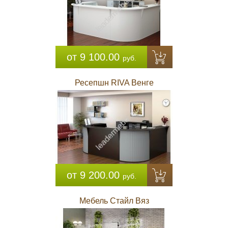
от 9 100.00
руб.
Ресепшн RIVA Венге
от 9 200.00
руб.
Мебель Стайл Вяз