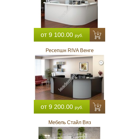
от 9 100.00
руб.
Ресепшн RIVA Венге
от 9 200.00
руб.
Мебель Стайл Вяз