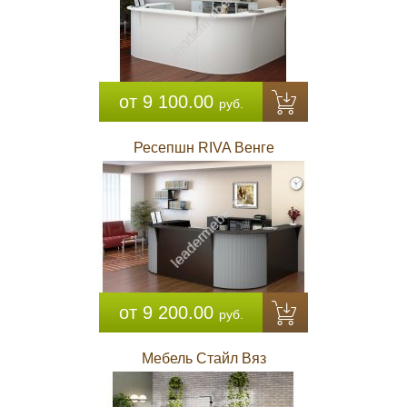
от 9 100.00
руб.
Ресепшн RIVA Венге
от 9 200.00
руб.
Мебель Стайл Вяз